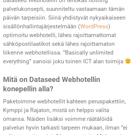
Dataseed Webhotellit on tehokas hosting
palvelukonsepti, suunniteltu vastaamaan tämän
päivän tarpeisiin. Siinä yhdistyvät nykyaikaiseen
sisällönhallintajärjestelmään (
WordPress
)
optimoitu webhotelli, lähes rajoittamattomat
sähköpostilaatikot sekä lähes rajoittamaton
liikenne webhotellissa. ”Basically unlimited
everything” sanoisi joku toinen ICT alan toimija
Mitä on Dataseed Webhotellin
konepellin alla?
Paketoimme webhotellit kahteen peruspakettiin,
Kymppi ja Rajaton, mistä on helppo valita
omansa. Näiden lisäksi voimme räätälöidä
palvelun hyvin tarkasti tarpeen mukaan, ilman ”ei