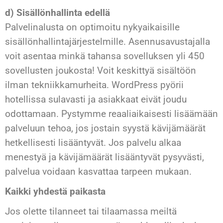
d)
Sisällönhallinta edellä
Palvelinalusta on optimoitu nykyaikaisille
sisällönhallintajärjestelmille. Asennusavustajalla
voit asentaa minkä tahansa sovelluksen yli 450
sovellusten joukosta! Voit keskittyä sisältöön
ilman tekniikkamurheita. WordPress pyörii
hotellissa sulavasti ja asiakkaat eivät joudu
odottamaan. Pystymme reaaliaikaisesti lisäämään
palveluun tehoa, jos jostain syystä kävijämäärät
hetkellisesti lisääntyvät. Jos palvelu alkaa
menestyä ja kävijämäärät lisääntyvät pysyvästi,
palvelua voidaan kasvattaa tarpeen mukaan.
Kaikki yhdestä paikasta
Jos olette tilanneet tai tilaamassa meiltä