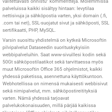
valitettavasti onnistu” kommentteja. Molemmissa
palveluissa kaikki sisältyy hintaan: levytilaa
nettisivuja ja sähköpostia varten, yksi domain (.fi,
.com tai net), SSL-suojatut sivut ja sähköposti, SSL
sertifikaatti, PHP, MySQL.
Varsin suosittu yhdistelmä on kytkeä Microsoftin
pilvipalvelut Dataseedin suorituskykyisiin
webbipalveluihin. Saat www-sivuillesi kodin sekä
50Gt sähköpostilaatikot sekä tarvittaessa myös
muut Microsoftin Office 365 ohjelmistot, kaikki
yhdessä paketissa, asennettuna käyttökuntoon.
Webhotellissa on nimensä mukaisesti webbisivut
sekä nimipalvelut, mm. sähköpostireitityksiä
varten. Nämä yhdessä tarjoavat
palvelukokonaisuuden, millä pärjää kaikissa