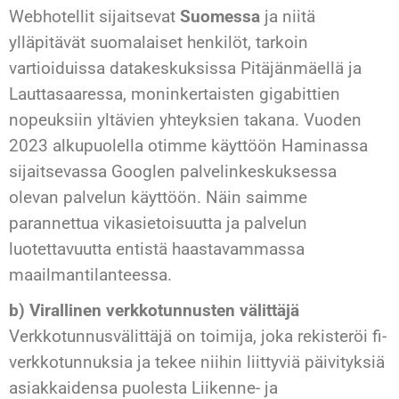
Webhotellit sijaitsevat
Suomessa
ja niitä
ylläpitävät suomalaiset henkilöt, tarkoin
vartioiduissa datakeskuksissa Pitäjänmäellä ja
Lauttasaaressa, moninkertaisten gigabittien
nopeuksiin yltävien yhteyksien takana. Vuoden
2023 alkupuolella otimme käyttöön Haminassa
sijaitsevassa Googlen palvelinkeskuksessa
olevan palvelun käyttöön. Näin saimme
parannettua vikasietoisuutta ja palvelun
luotettavuutta entistä haastavammassa
maailmantilanteessa.
b) Virallinen verkkotunnusten välittäjä
Verkkotunnusvälittäjä on toimija, joka rekisteröi fi-
verkkotunnuksia ja tekee niihin liittyviä päivityksiä
asiakkaidensa puolesta Liikenne- ja