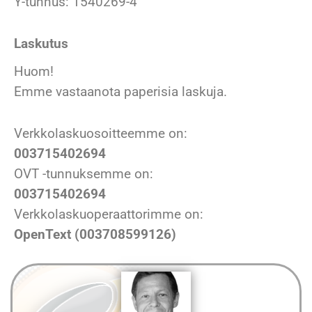
Y-tunnus
:
1540269-4
Laskutus
Huom!
Emme vastaanota paperisia laskuja.
Verkkolaskuosoitteemme on:
003715402694
OVT -tunnuksemme on:
003715402694
Verkkolaskuoperaattorimme on:
OpenText (003708599126)