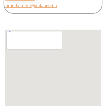
timo.hamina@dataseed.fi